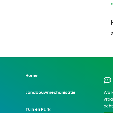
G
Home
Landbouwmechanisatie
We l
vraa
acht
Tuin en Park