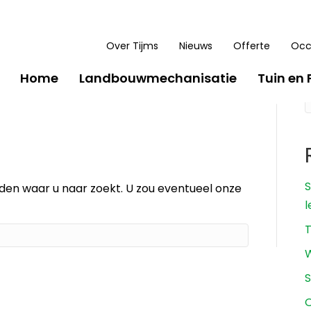
Over Tijms
Nieuws
Offerte
Occ
Home
Landbouwmechanisatie
Tuin en 
S
inden waar u naar zoekt. U zou eventueel onze
l
T
W
S
O