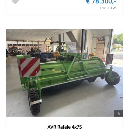
€ 78.300,-
Excl. BTW
6
AVR Rafale 4x75