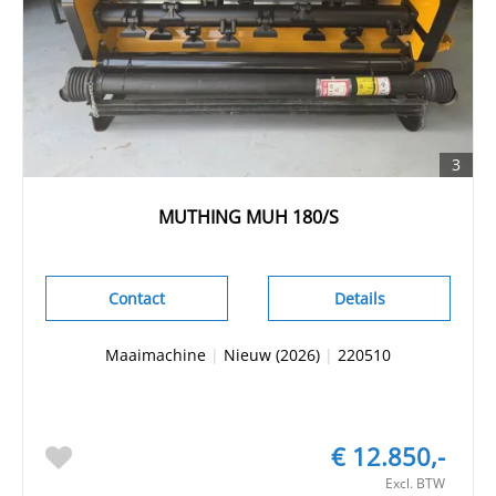
3
MUTHING MUH 180/S
Contact
Details
Maaimachine
|
Nieuw (2026)
|
220510
€ 12.850,-
Excl. BTW