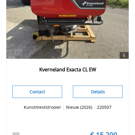
5
Kverneland Exacta CL EW
Contact
Details
Kunstmeststrooier
|
Nieuw (2026)
|
220507
€ 15.200,-