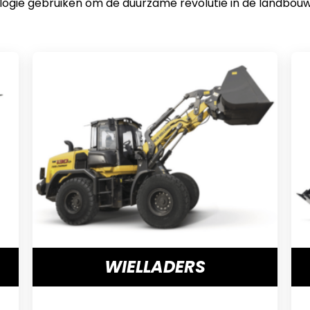
ogie gebruiken om de duurzame revolutie in de landbouw k
WIELLADERS