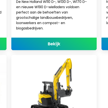
De New Holland W110 D-, W130 D-, W170 D-
N
en nieuwe W190 D-wielladers voldoen
d
perfect aan de behoeften van
v
grootschalige landbouwbedrijven,
loonwerkers en compost- en
biogasbedrijven.
er TH Serie
about WIELLADERS
Bekijk