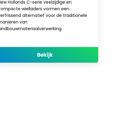
ew Hollands C-serie veelzijdige en
compacte wielladers vormen een
erfrissend alternatief voor de traditionele
manieren van
landbouwmateriaalverwerking.
about COMPACTE WIELLADER
Bekijk