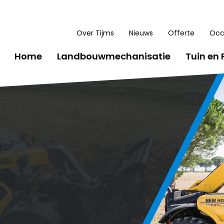
Over Tijms
Nieuws
Offerte
Occ
Home
Landbouwmechanisatie
Tuin en 