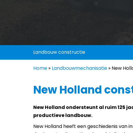
Landbouw constructie
Home
»
Landbouwmechanisatie
»
New Holl
New Holland const
New Holland ondersteunt al ruim 125 ja
productieve landbouw.
New Holland heeft een geschiedenis van i