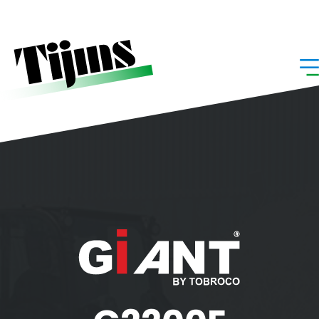
Home
»
G2200E