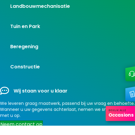
Landbouwmechanisatie
Tuin en Park
Beregening
Constructie
Wij staan voor u klaar
We leveren graag maatwerk, passend bij uw vraag en behoefte.
Wanneer u uw gegevens achterlaat, nemen we snel contact
BEKIJK ALLE
Occasions
met u op.
Neem contact op