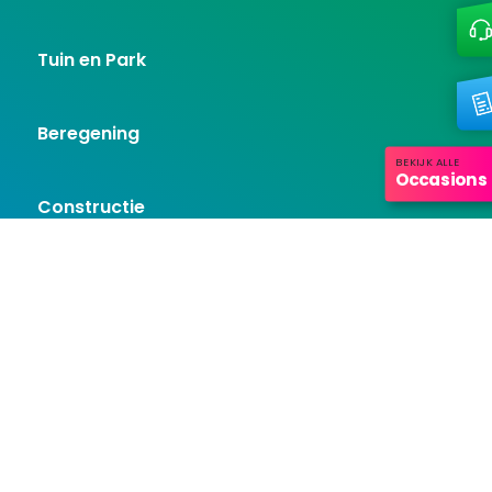
Tuin en Park
Beregening
BEKIJK ALLE
Occasions
Constructie
Wij staan voor u klaar
We leveren graag maatwerk, passend bij uw vraag en behoefte.
Wanneer u uw gegevens achterlaat, nemen we snel contact
met u op.
Neem contact op
Openingstijden