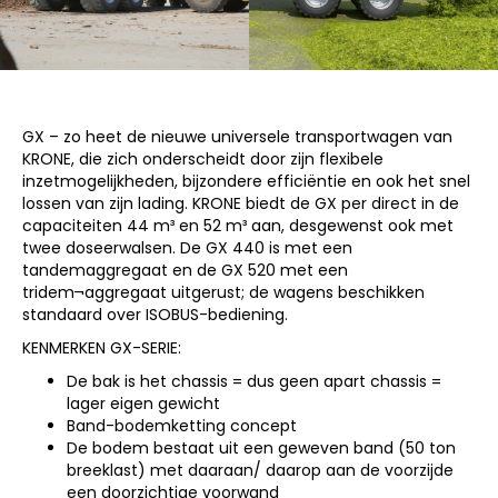
GX – zo heet de nieuwe universele transportwagen van
KRONE, die zich onderscheidt door zijn flexibele
inzetmogelijkheden, bijzondere efficiëntie en ook het snel
lossen van zijn lading. KRONE biedt de GX per direct in de
capaciteiten 44 m³ en 52 m³ aan, desgewenst ook met
twee doseerwalsen. De GX 440 is met een
tandemaggregaat en de GX 520 met een
tridem¬aggregaat uitgerust; de wagens beschikken
standaard over ISOBUS-bediening.
KENMERKEN GX-SERIE:
De bak is het chassis = dus geen apart chassis =
lager eigen gewicht
Band-bodemketting concept
De bodem bestaat uit een geweven band (50 ton
breeklast) met daaraan/ daarop aan de voorzijde
een doorzichtige voorwand