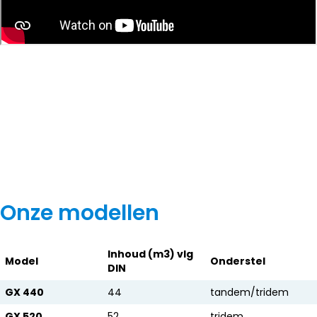
Onze modellen
Inhoud (m3) vlg
Model
Onderstel
DIN
GX 440
44
tandem/tridem
GX 520
52
tridem