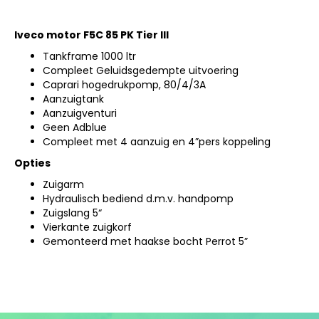
Iveco motor F5C 85 PK Tier III
Tankframe 1000 ltr
Compleet Geluidsgedempte uitvoering
Caprari hogedrukpomp, 80/4/3A
Aanzuigtank
Aanzuigventuri
Geen Adblue
Compleet met 4 aanzuig en 4”pers koppeling
Opties
Zuigarm
Hydraulisch bediend d.m.v. handpomp
Zuigslang 5“
Vierkante zuigkorf
Gemonteerd met haakse bocht Perrot 5”