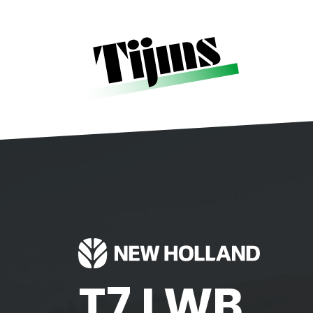
Home
»
T7 LWB
T7 LWB