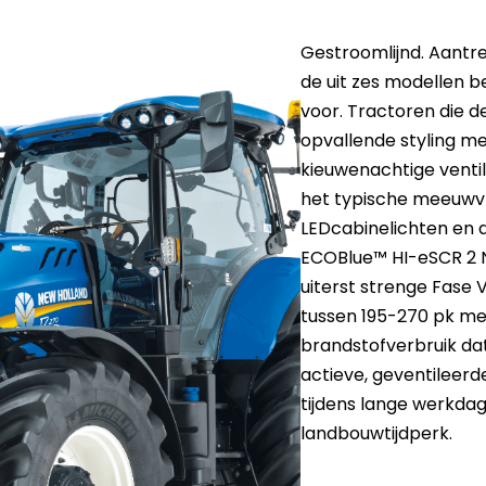
Gestroomlijnd. Aantre
de uit zes modellen b
voor. Tractoren die de
opvallende styling me
kieuwenachtige venti
het typische meeuwvle
LEDcabinelichten en
ECOBlue™ HI-eSCR 2 N
uiterst strenge Fase 
tussen 195-270 pk me
brandstofverbruik da
actieve, geventileerd
tijdens lange werkda
landbouwtijdperk.