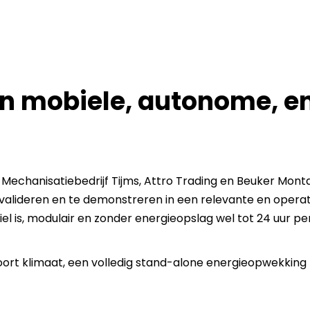
en mobiele, autonome, en
t Mechanisatiebedrijf Tijms, Attro Trading en Beuker Mo
 valideren en te demonstreren in een relevante en operat
el is, modulair en zonder energieopslag wel tot 24 uur p
 soort klimaat, een volledig stand-alone energieopwekki