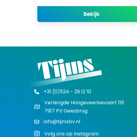
about Model 
Bekijk
+31 (0)524 - 29 12 51
Verlengde Hoogeveensevaart 116
7917 PV Geesbrug
info@tijmsbv.nl
Volg ons op Instagram