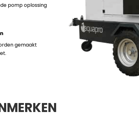
ende pomp oplossing
en
 worden gemaakt
et.
ENMERKEN