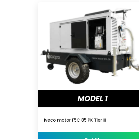
MODEL 1
Iveco motor F5C 85 PK Tier III