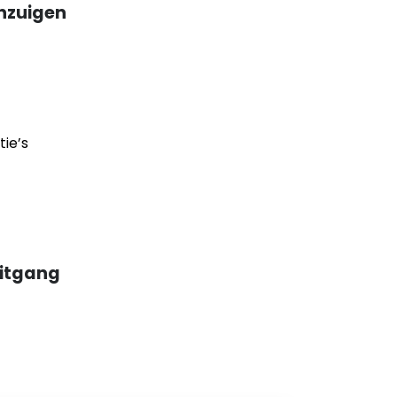
nzuigen
ie’s
uitgang