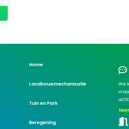
4
Home
Landbouwmechanisatie
We l
vraa
acht
Tuin en Park
Nee
Beregening